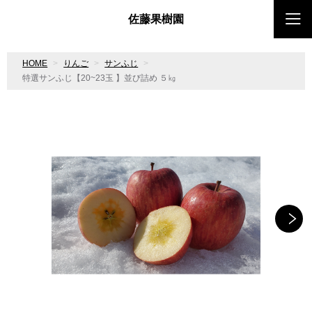
佐藤果樹園
HOME
りんご
サンふじ
特選サンふじ【20~23玉 】並び詰め ５㎏